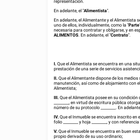
representación.
En adelante, el "
Alimentista
".
En adelante, el Alimentante y el Alimentista
uno de ellos, individualmente, como la "
Parte
necesaria para contratar y obligarse, y en es
ALIMENTOS
. En adelante, el "
Contrato
".
I.
Que el Alimentista se encuentra en una situ
prestación de una serie de servicios asisten
II.
Que el Alimentante dispone de los medios s
manutención, así como de alojamiento con el f
Alimentista;
III.
Que el Alimentista posee en su condición de
________
, en virtud de escritura pública otorg
número de su protocolo
________
. En adelante,
IV.
Que el Inmueble se encuentra inscrito en 
folio
________
y hoja
________
, y con referenci
V.
Que el Inmueble se encuentra en buen esta
propio derivado de su uso ordinario;