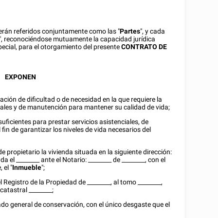
 serán referidos conjuntamente como las "
Partes
", y cada
", reconociéndose mutuamente la capacidad jurídica
pecial, para el otorgamiento del presente
CONTRATO DE
EXPONEN
ación de dificultad o de necesidad en la que requiere la
ciales y de manutención para mantener su calidad de vida;
uficientes para prestar servicios asistenciales, de
in de garantizar los niveles de vida necesarios del
 propietario la vivienda situada en la siguiente dirección:
ada el
________
ante el Notario:
________
de
________
, con el
 el "
Inmueble
";
el Registro de la Propiedad de
________
, al tomo
________
,
a catastral
________
;
do general de conservación, con el único desgaste que el