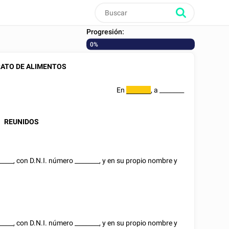
Progresión:
0%
ATO DE ALIMENTOS
En
, a
________
________
REUNIDOS
_____
, con D.N.I. número
________
, y en su propio nombre y
_____
, con D.N.I. número
________
, y en su propio nombre y