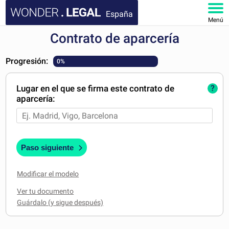
España
Menú
Contrato de aparcería
INICIO
Progresión:
0%
DOCUMENTOS
Lugar en el que se firma este contrato de
?
FAQ
aparcería:
MI CUENTA
Paso siguiente
Modificar el modelo
Ver tu documento