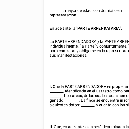
________
, mayor de edad, con domicilio en
___
representación.
En adelante, la "
PARTE ARRENDATARIA
".
La PARTE ARRENDADORA y la PARTE ARRENDA
individualmente, "la Parte" y conjuntamente, 
para contratar y obligarse en la representac
sus manifestaciones,
I.
Que la PARTE ARRENDADORA es propietaria d
________
, identificada en el Catastro como pa
________
hectáreas, de las cuales todas son de
ganado:
________
. La finca se encuentra inscr
siguientes datos:
________
, y cuenta con los s
________
II.
Que, en adelante, esta será denominada la "