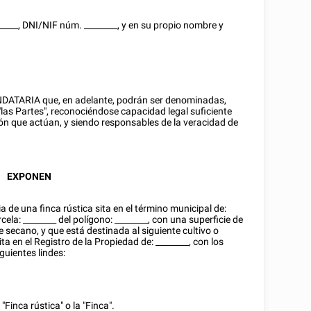
_____
,
DNI/NIF
núm.
________
, y en su propio nombre y
TARIA que, en adelante, podrán ser denominadas,
"las Partes", reconociéndose capacidad legal suficiente
ión que actúan, y siendo responsables de la veracidad de
EXPONEN
e una finca rústica sita en el término municipal de:
rcela:
________
del polígono:
________
, con una superficie de
 secano, y que está destinada al siguiente cultivo o
ita en el Registro de la Propiedad de:
________
, con los
iguientes lindes:
Finca rústica" o la "Finca".