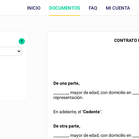
INICIO
DOCUMENTOS
FAQ
MI CUENTA
CONTRATO D
?
De una parte,
________
, mayor de edad, con domicilio en
___
representación.
En adelante, el "
Cedente
".
De otra parte,
________
, mayor de edad, con domicilio en
___