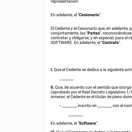
representación.
En adelante, el "
Cesionario
".
El Cedente y el Cesionario que, en adelante, 
conjuntamente, las "
Partes
", reconociéndos
contratar y obligarse, y en especial, para 
SOFTWARE. En adelante, el "
Contrato
".
I.
Que el Cedente se dedica a la siguiente acti
________
II.
Que, de acuerdo con el sentido que otorga 
(aprobado por el Real Decreto Legislativo 1/1
anterior, el Cedente es el titular de pleno do
-
________
, inscrito en
________
con el nú
________
En adelante, el "
Software
".