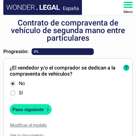
España
Menú
Contrato de compraventa de
INICIO
vehículo de segunda mano entre
particulares
DOCUMENTOS
Progresión:
0%
FAQ
¿El vendedor y/o el comprador se dedican a la
?
MI CUENTA
compraventa de vehículos?
No
Sí
Paso siguiente
Modificar el modelo
Ver tu documento