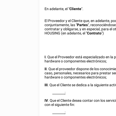
En adelante, el "
Cliente
".
El Proveedor y el Cliente que, en adelante, p
conjuntamente, las "
Partes
", reconociéndos
contratar y obligarse, y en especial, para 
HOUSING (en adelante, el "
Contrato
")
I
. Que el Proveedor está especializado en la 
hardware o componentes electrónicos;
II
. Que el proveedor dispone de los conocimien
caso, personales, necesarios para prestar se
hardware o componentes electrónicos;
III
. Que el Cliente se dedica a la siguiente act
________
;
IV
. Que el Cliente desea contar con los serv
con el siguiente fin:
________
;