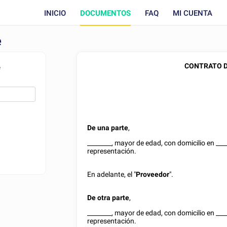
INICIO
DOCUMENTOS
FAQ
MI CUENTA
e
CONTRATO D
e
De una parte
,
________
, mayor de edad, con domicilio en
___
representación.
En adelante, el "
Proveedor
".
De otra parte
,
________
, mayor de edad, con domicilio en
___
representación.