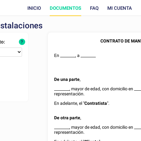
INICIO
DOCUMENTOS
FAQ
MI CUENTA
nstalaciones
CONTRATO DE MAN
to:
?
En
________
, a
________
De una parte
,
________
, mayor de edad, con domicilio en
___
representación.
En adelante, el "
Contratista
".
De otra parte
,
________
, mayor de edad, con domicilio en
___
representación.