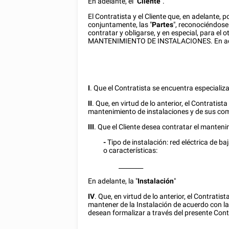
En adelante, el "
Cliente
".
El Contratista y el Cliente que, en adelante,
conjuntamente, las "
Partes
", reconociéndos
contratar y obligarse, y en especial, para 
MANTENIMIENTO DE INSTALACIONES. En adel
I
. Que el Contratista se encuentra especializ
II
. Que, en virtud de lo anterior, el Contrati
mantenimiento de instalaciones y de sus co
III
. Que el Cliente desea contratar el mantenim
-
Tipo de instalación: red eléctrica de b
o características:
________
En adelante, la "
Instalación
"
IV
. Que, en virtud de lo anterior, el Contrat
mantener de la Instalación de acuerdo con las
desean formalizar a través del presente Contr