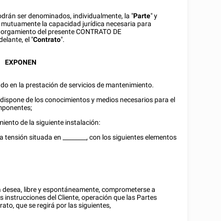
 podrán ser denominados, individualmente, la "
Parte
" y
e mutuamente la capacidad jurídica necesaria para
el otorgamiento del presente CONTRATO DE
ante, el "
Contrato
".
EXPONEN
ado en la prestación de servicios de mantenimiento.
sta dispone de los conocimientos y medios necesarios para el
mponentes;
iento de la siguiente instalación:
aja tensión situada en
________
, con los siguientes elementos
ista desea, libre y espontáneamente, comprometerse a
 instrucciones del Cliente, operación que las Partes
ato, que se regirá por las siguientes,