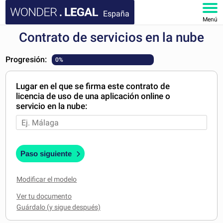
España
Menú
Contrato de servicios en la nube
INICIO
Progresión:
0%
DOCUMENTOS
Lugar en el que se firma este contrato de
FAQ
licencia de uso de una aplicación online o
servicio en la nube:
MI CUENTA
Paso siguiente
Modificar el modelo
Ver tu documento