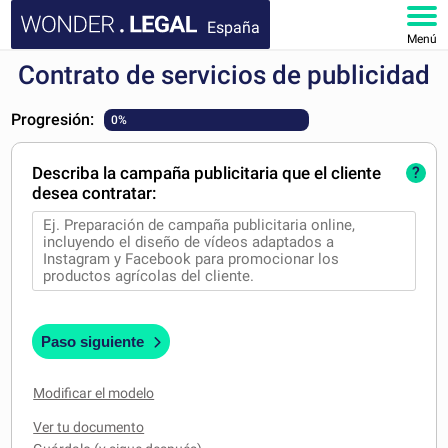
España
Menú
Contrato de servicios de publicidad
INICIO
Progresión:
0%
DOCUMENTOS
Describa la campaña publicitaria que el cliente
?
FAQ
desea contratar:
MI CUENTA
Paso siguiente
Modificar el modelo
Ver tu documento