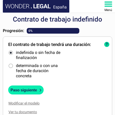
España
Menú
Contrato de trabajo indefinido
INICIO
Progresión:
0%
DOCUMENTOS
El contrato de trabajo tendrá una duración:
?
FAQ
indefinida o sin fecha de
finalización
MI CUENTA
determinada o con una
fecha de duración
concreta
Paso siguiente
Modificar el modelo
Ver tu documento