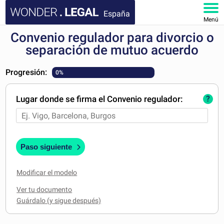
España
Menú
Convenio regulador para divorcio o
INICIO
separación de mutuo acuerdo
DOCUMENTOS
Progresión:
0%
FAQ
Lugar donde se firma el Convenio regulador:
?
MI CUENTA
Paso siguiente
Modificar el modelo
Ver tu documento