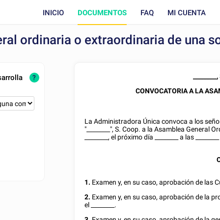
INICIO
DOCUMENTOS
FAQ
MI CUENTA
al ordinaria o extraordinaria de una 
________
,
arrolla
?
CONVOCATORIA A LA ASA
La Administradora Única convoca a los señor
"
________
", S. Coop. a la Asamblea General
Or
________
, el próximo día
________
a las
________
1.
Examen y, en su caso, aprobación de las Cu
2.
Examen y, en su caso, aprobación de la prop
el
________
.
3.
Examen y, en su caso, aprobación de la ges