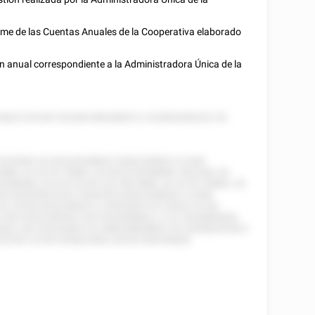
rme de las Cuentas Anuales de la Cooperativa elaborado
n anual correspondiente a la Administradora Única de la
 8825 225 85 252285 88528825 2 222855282222 52
 5252852 52 82225258822 5282228852 22 828
2888, 52 25 52 25882, 52 822225528858. 852258, 52
88582 25.8.5) 52 85 222 58/2888, 52 25 52 25882, 52
52 82552822252 5 828 8222528 828828 2 5 858
52 22525 822258525 2 25525825 52 25522 52 85
5 825 822228528 5 85 5252858822, 2 22 2552885855,
2822, 85 252252825 52 588258858822 52 5285825528 2
22522 52 85 555822585, 82252 828 85828.