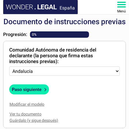
España
Menú
Documento de instrucciones previas
INICIO
Progresión:
0%
DOCUMENTOS
Comunidad Autónoma de residencia del
FAQ
declarante (la persona que firma estas
instrucciones previas):
MI CUENTA
Paso siguiente
Modificar el modelo
Ver tu documento