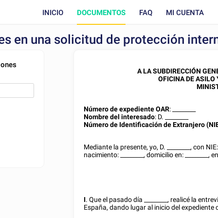
INICIO
DOCUMENTOS
FAQ
MI CUENTA
es en una solicitud de protección inter
ciones
A LA SUBDIRECCIÓN GEN
OFICINA DE ASILO
MINIS
Número de expediente OAR
:
________
Nombre del interesado
: D.
________
Número de Identificación de Extranjero (NI
Mediante la presente, yo, D.
________
, con NIE
nacimiento:
________
, domicilio en:
________
, e
I
. Que el pasado día
________
, realicé la entr
España, dando lugar al inicio del expediente