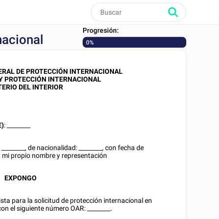
Progresión:
nacional
0%
ERAL DE PROTECCIÓN INTERNACIONAL
 Y PROTECCIÓN INTERNACIONAL
TERIO DEL INTERIOR
E)
:
________
:
________
, de nacionalidad:
________
, con fecha de
n mi propio nombre y representación
EXPONGO
evista para la solicitud de protección internacional en
 con el siguiente número OAR:
________
.