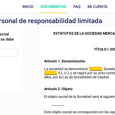
INICIO
DOCUMENTOS
FAQ
MI CUENTA
rsonal de responsabilidad limitada
ESTATUTOS DE LA SOCIEDAD MERCAN
rsonal
 se debe
TÍTULO I. 
Artículo 1. Denominación
La sociedad se denominará "
, Socied
________
, S.L.U.), y se regirá por su acto con
________
ellos, por la Ley de Sociedades de Capital.
Artículo 2. Objeto
El objeto social de la Sociedad será el siguien
________
Este objeto social se corresponde con las s