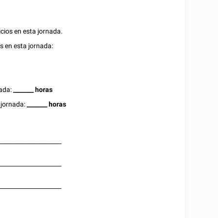
icios en esta jornada.
os en esta jornada:
nada:
_______
horas
a jornada:
_______
horas
______________________
______________________
______________________