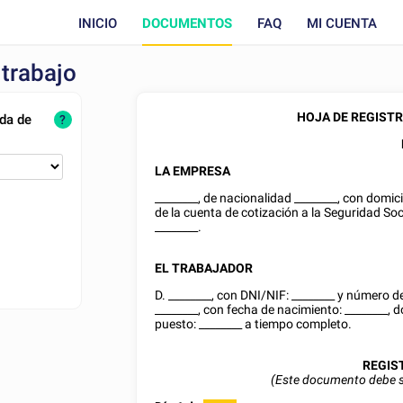
INICIO
DOCUMENTOS
FAQ
MI CUENTA
 trabajo
HOJA DE REGISTR
ada de
?
LA EMPRESA
________
, de nacionalidad
________
, con domici
de la cuenta de cotización a la Seguridad Soc
________
.
EL TRABAJADOR
D.
________
, con
DNI/NIF
:
________
y número de 
________
, con fecha de nacimiento:
________
, 
puesto:
________
a tiempo completo.
REGIS
(Este documento debe s