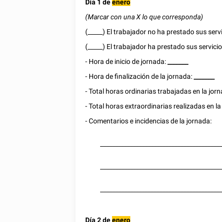
Día 1 de
enero
(Marcar con una X lo que corresponda)
(_____) El trabajador no ha prestado sus serv
(_____) El trabajador ha prestado sus servici
- Hora de inicio de jornada:
_______
- Hora de finalización de la jornada:
_______
- Total horas ordinarias trabajadas en la jor
- Total horas extraordinarias realizadas en l
- Comentarios e incidencias de la jornada:
________________________________________
________________________________________
________________________________________
Día 2 de
enero