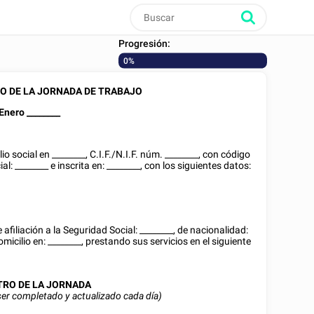
Progresión:
0%
O DE LA JORNADA DE TRABAJO
Enero
________
lio social en
________
, C.I.F./N.I.F. núm.
________
, con código
ial:
________
e inscrita en:
________
, con los siguientes datos:
afiliación a la Seguridad Social:
________
, de nacionalidad:
domicilio en:
________
, prestando sus servicios en el siguiente
TRO DE LA JORNADA
er completado y actualizado cada día)