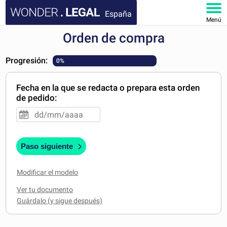
España
Menú
Orden de compra
INICIO
Progresión:
0%
DOCUMENTOS
Fecha en la que se redacta o prepara esta orden
FAQ
de pedido:
MI CUENTA
Paso siguiente
Modificar el modelo
Ver tu documento