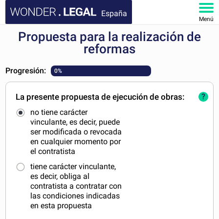
España
Menú
Propuesta para la realización de
INICIO
reformas
DOCUMENTOS
Progresión:
0%
FAQ
La presente propuesta de ejecución de obras:
?
no tiene carácter
MI CUENTA
vinculante, es decir, puede
ser modificada o revocada
en cualquier momento por
el contratista
tiene carácter vinculante,
es decir, obliga al
contratista a contratar con
las condiciones indicadas
en esta propuesta