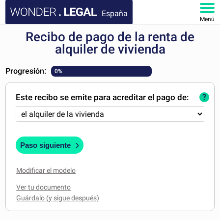
España
Menú
Recibo de pago de la renta de
INICIO
alquiler de vivienda
DOCUMENTOS
Progresión:
0%
FAQ
Este recibo se emite para acreditar el pago de:
?
MI CUENTA
Paso siguiente
Modificar el modelo
Ver tu documento