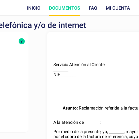
INICIO
DOCUMENTOS
FAQ
MI CUENTA
lefónica y/o de internet
?
Servicio Atención al Cliente
________
NIF
________
________
Asunto:
Reclamación referida a la factu
A la atención de
________
:
Por medio de la presente, yo,
________
, mayor
por el cobro de la factura de referencia, cuy