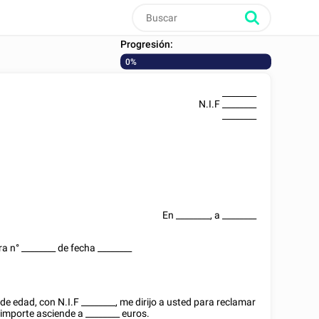
Progresión:
0%
________
N.I.F
________
________
En
________
, a
________
ra n°
________
de fecha
________
 de edad, con
N.I.F
________
, me dirijo a usted para reclamar
o importe asciende a
________
euros.