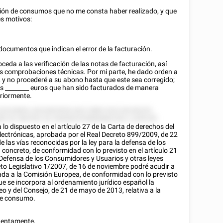
ación de consumos que no me consta haber realizado, y que
es motivos:
documentos que indican el error de la facturación.
ceda a las verificación de las notas de facturación, así
 comprobaciones técnicas. Por mi parte, he dado orden a
, y no procederé a su abono hasta que este sea corregido;
os
________
euros que han sido facturados de manera
eriormente.
 52225855, 8222825552 822 2885 5222 85 85225
85 52 582552 52 528282252885882228 2 2555 85
lo dispuesto en el artículo 27 de la Carta de derechos del
electrónicas, aprobada por el Real Decreto 899/2009, de 22
las vías reconocidas por la ley para la defensa de los
concreto, de conformidad con lo previsto en el artículo 21
a Defensa de los Consumidores y Usuarios y otras leyes
o Legislativo 1/2007, de 16 de noviembre podré acudir a
cada a la Comisión Europea, de conformidad con lo previsto
ue se incorpora al ordenamiento jurídico español la
 y del Consejo, de 21 de mayo de 2013, relativa a la
 de consumo.
atentamente,