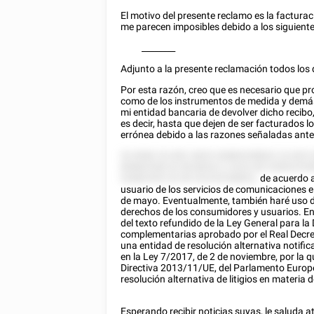
El motivo del presente reclamo es la factur
me parecen imposibles debido a los siguient
________
Adjunto a la presente reclamación todos los 
Por esta razón, creo que es necesario que pro
como de los instrumentos de medida y demás
mi entidad bancaria de devolver dicho recibo
es decir, hasta que dejen de ser facturados l
errónea debido a las razones señaladas ant
52 8582 52 852 2825 52885258822 22 825
85882558 52 8228522 2 5222 85 52852255
52882555 52 85 52225258822,
de acuerdo a 
usuario de los servicios de comunicaciones 
de mayo. Eventualmente, también haré uso de 
derechos de los consumidores y usuarios. En 
del texto refundido de la Ley General para l
complementarias aprobado por el Real Decret
una entidad de resolución alternativa notifi
en la Ley 7/2017, de 2 de noviembre, por la q
Directiva 2013/11/UE, del Parlamento Europeo
resolución alternativa de litigios en materia
Esperando recibir noticias suyas, le saluda 