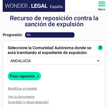
España
Menú
Recurso de reposición contra la
INICIO
sanción de expulsión
DOCUMENTOS
Progresión:
0%
FAQ
Seleccione la Comunidad Autónoma donde se
?
está tramitando el expediente de expulsión:
MI CUENTA
Paso siguiente
Modificar el modelo
Ver tu documento