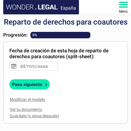
España
Menú
Reparto de derechos para coautores
INICIO
Progresión:
0%
DOCUMENTOS
Fecha de creación de esta hoja de reparto de
FAQ
derechos para coautores (split-sheet):
MI CUENTA
Paso siguiente
Modificar el modelo
Ver tu documento