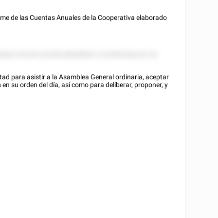
rme de las Cuentas Anuales de la Cooperativa elaborado
 8825 225 85 252285 88528825 2 222855282222 52
tad para asistir a la Asamblea General ordinaria, aceptar
 en su orden del día, así como para deliberar, proponer, y