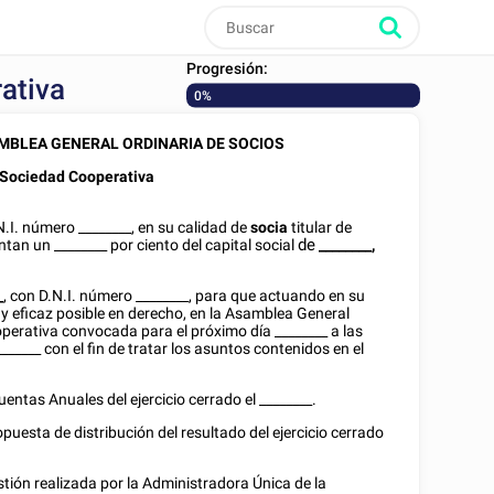
Progresión:
ativa
0%
MBLEA GENERAL ORDINARIA DE SOCIOS
 Sociedad Cooperativa
N.I.
número
________
, en su calidad de
socia
titular de
de
entan un
________
por ciento del capital social
________
,
_
, con
D.N.I.
número
________
, para que actuando en su
y eficaz posible en derecho, en la Asamblea General
operativa convocada para el próximo día
________
a las
_______
con el fin de tratar los asuntos contenidos en el
entas Anuales del ejercicio cerrado el
________
.
uesta de distribución del resultado del ejercicio cerrado
tión realizada por la Administradora Única de la