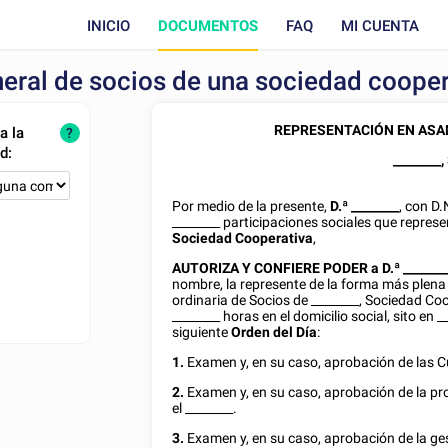
INICIO
DOCUMENTOS
FAQ
MI CUENTA
eral de socios de una sociedad cooper
REPRESENTACIÓN EN ASA
a la
?
d:
________
,
Por medio de la presente,
D.ª
________
, con
D.
________
participaciones sociales que repres
Sociedad Cooperativa
,
AUTORIZA Y CONFIERE PODER a
D.ª
_______
nombre, la represente de la forma más plena 
ordinaria de Socios de
________
, Sociedad Co
________
horas en el domicilio social, sito en
_
siguiente
Orden del Día
:
1.
Examen y, en su caso, aprobación de las Cu
2.
Examen y, en su caso, aprobación de la prop
el
________
.
3.
Examen y, en su caso, aprobación de la ges