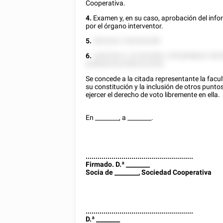
Cooperativa.
4.
Examen y, en su caso, aprobación del info
por el órgano interventor.
5.
852228 2 252252258.
6.
2282555 2, 22 85 8582, 5252858822 528
828828 8222582222528.
Se concede a la citada representante la facul
su constitución y la inclusión de otros puntos
ejercer el derecho de voto libremente en ella.
En
________
, a
________
.
......................................................
Firmado. D.ª
________
Socia de
________
, Sociedad Cooperativa
......................................................
D.ª
________