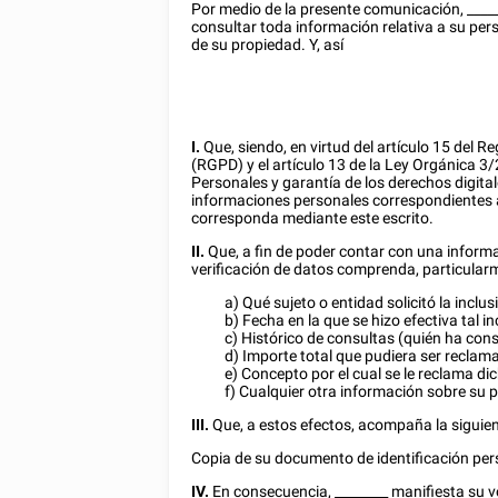
Por medio de la presente comunicación,
____
consultar toda información relativa a su per
de su propiedad. Y, así
I.
Que, siendo, en virtud del artículo 15 del 
(RGPD) y el artículo 13 de la Ley Orgánica 3
Personales y garantía de los derechos digital
informaciones personales correspondientes a
corresponda mediante este escrito.
II.
Que, a fin de poder contar con una informa
verificación de datos comprenda, particular
a) Qué sujeto o entidad solicitó la inclus
b) Fecha en la que se hizo efectiva tal in
c) Histórico de consultas (quién ha con
d) Importe total que pudiera ser reclam
e) Concepto por el cual se le reclama di
f) Cualquier otra información sobre su
III.
Que, a estos efectos, acompaña la sigui
Copia de su documento de identificación per
IV.
En consecuencia,
________
manifiesta su v