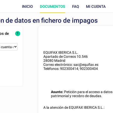
INICIO
DOCUMENTOS
FAQ
MI CUENTA
ón de datos en fichero de impagos
tos de
?
EQUIFAX IBERICA S.L.
Apartado de Correos 10.546
28080 Madrid
Correo electrónico: sac@equifax.es
Teléfonos: 902300414; 902300404
Asunto:
Petición para el acceso a datos
patrimonial y recobro de deudas.
A la atención de EQUIFAX IBERICA S.L.: