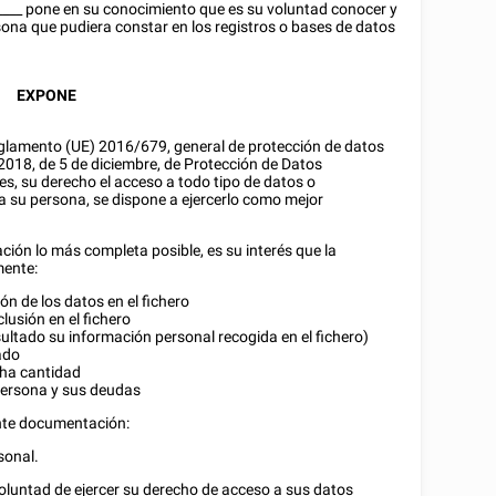
____
pone en su conocimiento que es su voluntad conocer y
sona que pudiera constar en los registros o bases de datos
EXPONE
Reglamento (UE) 2016/679, general de protección de datos
/2018, de 5 de diciembre, de Protección de Datos
es, su derecho el acceso a todo tipo de datos o
 su persona, se dispone a ejercerlo como mejor
ción lo más completa posible, es su interés que la
mente:
ión de los datos en el fichero
clusión en el fichero
sultado su información personal recogida en el fichero)
ado
cha cantidad
 persona y sus deudas
ente documentación:
sonal.
oluntad de ejercer su derecho de acceso a sus datos