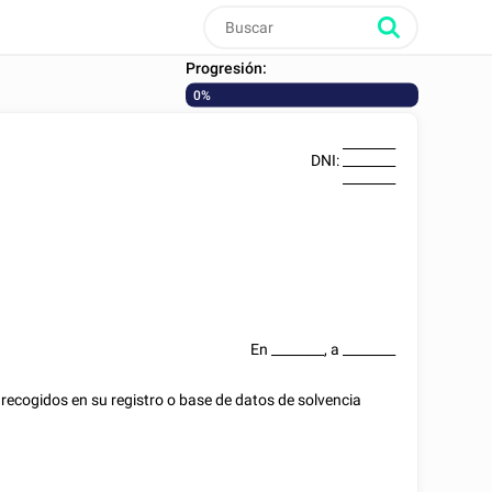
Progresión:
0%
________
DNI:
________
________
En
________
, a
________
 recogidos en su registro o base de datos de solvencia