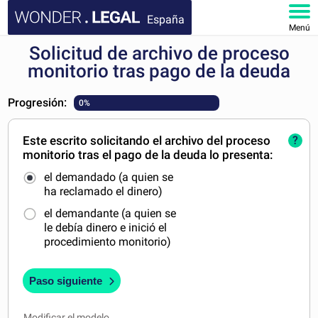
España
Menú
Solicitud de archivo de proceso
INICIO
monitorio tras pago de la deuda
DOCUMENTOS
Progresión:
0%
FAQ
Este escrito solicitando el archivo del proceso
?
monitorio tras el pago de la deuda lo presenta:
MI CUENTA
el demandado (a quien se
ha reclamado el dinero)
el demandante (a quien se
le debía dinero e inició el
procedimiento monitorio)
Paso siguiente
Modificar el modelo