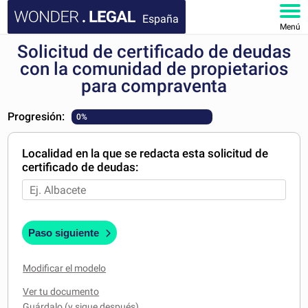
España
Menú
Solicitud de certificado de deudas
INICIO
con la comunidad de propietarios
para compraventa
DOCUMENTOS
Progresión:
0%
FAQ
Localidad en la que se redacta esta solicitud de
MI CUENTA
certificado de deudas:
Paso siguiente
Modificar el modelo
Ver tu documento