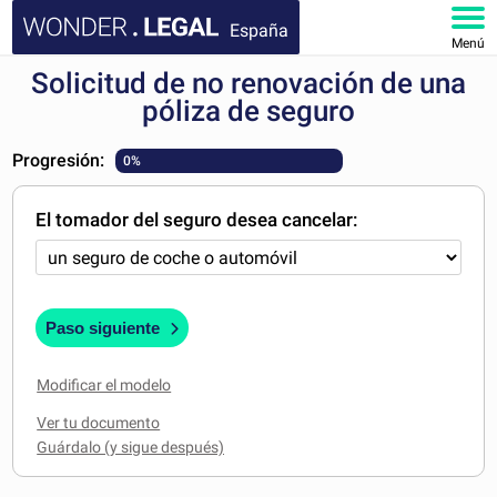
España
Menú
Solicitud de no renovación de una
INICIO
póliza de seguro
DOCUMENTOS
Progresión:
0%
FAQ
El tomador del seguro desea cancelar:
MI CUENTA
Paso siguiente
Modificar el modelo
Ver tu documento