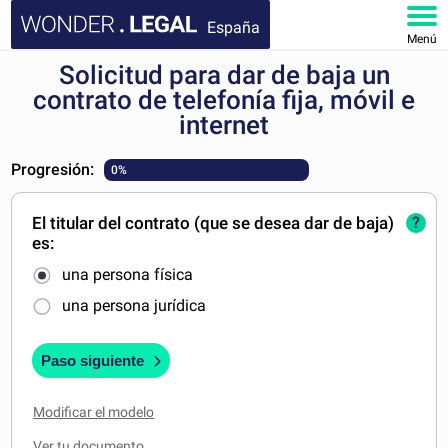
España
Menú
Solicitud para dar de baja un
INICIO
contrato de telefonía fija, móvil e
internet
DOCUMENTOS
Progresión:
0%
FAQ
El titular del contrato (que se desea dar de baja)
?
MI CUENTA
es:
una persona física
una persona jurídica
Paso siguiente
Modificar el modelo
Ver tu documento