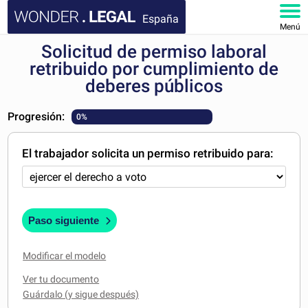
España
Menú
Solicitud de permiso laboral
INICIO
retribuido por cumplimiento de
deberes públicos
DOCUMENTOS
Progresión:
0%
FAQ
El trabajador solicita un permiso retribuido para:
MI CUENTA
Paso siguiente
Modificar el modelo
Ver tu documento