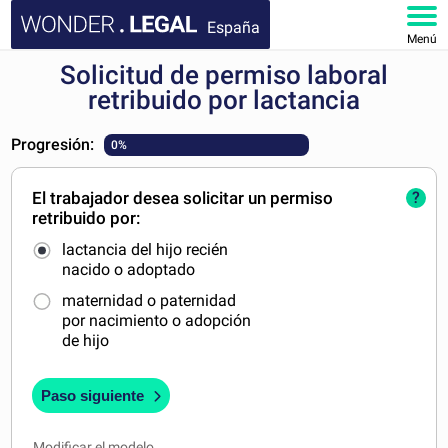
España
Menú
Solicitud de permiso laboral
INICIO
retribuido por lactancia
DOCUMENTOS
Progresión:
0%
FAQ
El trabajador desea solicitar un permiso
?
retribuido por:
MI CUENTA
lactancia del hijo recién
nacido o adoptado
maternidad o paternidad
por nacimiento o adopción
de hijo
Paso siguiente
Modificar el modelo