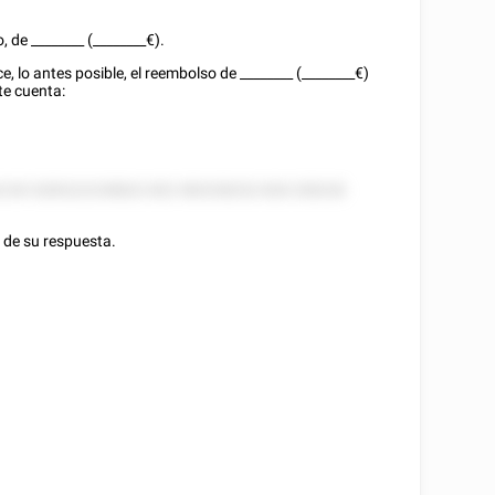
o, de ________ (
________
€).
ce, lo antes posible, el reembolso de ________ (
________
€)
te cuenta:
55 85 5285222258822 852 585258252 828 258228
 de su respuesta.