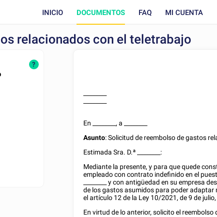
INICIO
DOCUMENTOS
FAQ
MI CUENTA
os relacionados con el teletrabajo
?
o
________
________
En
________
, a
________
Asunto
: Solicitud de reembolso de gastos rela
Estimada Sra. D.ª
________
:
Mediante la presente, y para que quede const
empleado con contrato
indefinido
en el pues
________
y con antigüedad en su empresa des
de los gastos asumidos para poder adaptar mi
el artículo 12 de la Ley 10/2021, de 9 de julio
En virtud de lo anterior, solicito el reembols