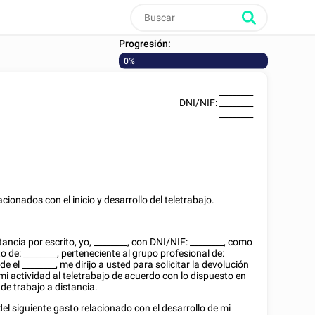
Progresión:
0%
________
DNI/NIF
:
________
________
cionados con el inicio y desarrollo del teletrabajo.
ancia por escrito, yo,
________
, con
DNI/NIF
:
________
, como
to de:
________
, perteneciente al grupo profesional de:
de el
________
, me dirijo a usted para solicitar la devolución
 actividad al teletrabajo de acuerdo con lo dispuesto en
, de trabajo a distancia.
o del siguiente gasto relacionado con el desarrollo de mi