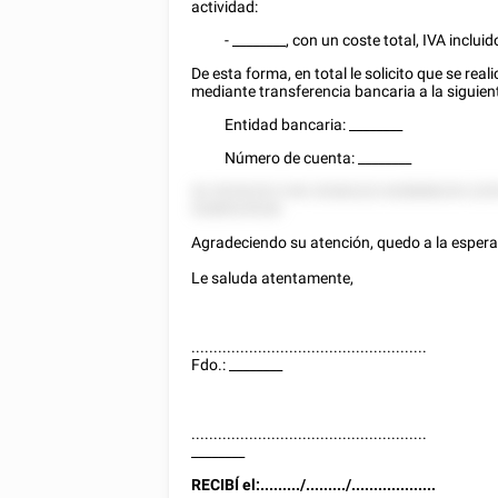
actividad:
-
________
, con un coste total, IVA incluid
De esta forma, en total le solicito que se reali
mediante transferencia bancaria a la siguien
Entidad bancaria:
________
Número de cuenta:
________
52 5525225 5 85 25282222 828888255 22
5288525528.
Agradeciendo su atención, quedo a la espera
Le saluda atentamente,
.....................................................
Fdo.:
________
.....................................................
________
RECIBÍ el:........./........./...................