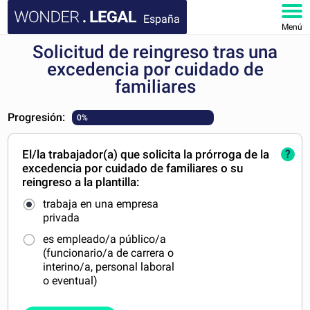
España
Menú
Solicitud de reingreso tras una
INICIO
excedencia por cuidado de
familiares
DOCUMENTOS
Progresión:
0%
FAQ
El/la trabajador(a) que solicita la prórroga de la
?
MI CUENTA
excedencia por cuidado de familiares o su
reingreso a la plantilla:
trabaja en una empresa
privada
es empleado/a público/a
(funcionario/a de carrera o
interino/a, personal laboral
o eventual)