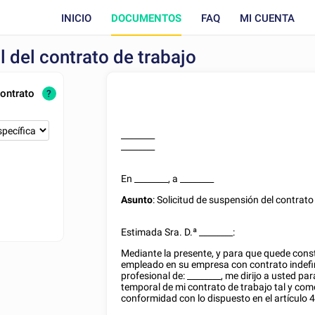
INICIO
DOCUMENTOS
FAQ
MI CUENTA
 del contrato de trabajo
contrato
?
________
________
En
________
, a
________
Asunto
: Solicitud de suspensión del contrato
Estimada Sra. D.ª
________
:
Mediante la presente, y para que quede const
empleado en su empresa con contrato
indef
profesional de:
________
, me dirijo a usted pa
temporal de mi contrato de trabajo tal y com
conformidad con lo dispuesto en el artículo 4