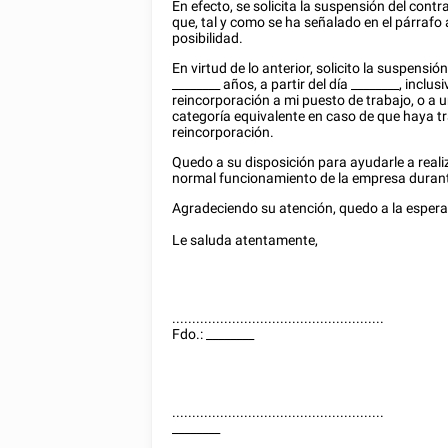
En efecto, se solicita la suspensión del cont
que, tal y como se ha señalado en el párrafo 
posibilidad.
En virtud de lo anterior, solicito la suspens
________
años, a partir del día
________
, inclus
reincorporación a mi puesto de trabajo, o a 
categoría equivalente en caso de que haya tr
reincorporación.
Quedo a su disposición para ayudarle a realiz
normal funcionamiento de la empresa durante
Agradeciendo su atención, quedo a la espera
Le saluda atentamente,
.....................................................
Fdo.:
________
.....................................................
________