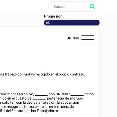
Progresión:
0%
________
DNI/NIF
:
________
________
 de trabajo por motivo recogido en el propio contrato.
ancia por escrito, yo,
________
, con
DNI/NIF
:
________
, como
inido
en el puesto de:
________
, perteneciente al grupo
ra solicitar, con la debida antelación, la suspensión
o se recoge, de forma expresa, en el mismo, de
5.1 del Estatuto de los Trabajadores.