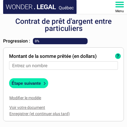
Québec
Menu
Contrat de prêt d'argent entre
ACCUEIL
particuliers
DOCUMENTS
Progression :
0%
FAQ
Montant de la somme prêtée (en dollars)
?
MON COMPTE
Étape suivante
Modifier le modèle
Voir votre document