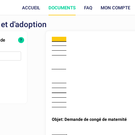
ACCUEIL
DOCUMENTS
FAQ
MON COMPTE
et d'adoption
 de
________
?
________
________
________
________
________
________
________
________
________
________
Objet: Demande de congé de maternité
________
,