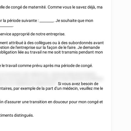
elle de congé de maternité. Comme vous le savez déjà, ma
 la période suivante :
________
. Je souhaite que mon
________
.
rvice approprié de notre entreprise.
ement attribué à des collègues ou à des subordonnés avant
tion de l'entreprise sur la façon de le faire. Je demande
obligation liée au travail ne me soit transmis pendant mon
 le travail comme prévu après ma période de congé.
 25 5225252 282 58822222. 8528 82 858 822255852,
8 52 25 5225252 22 22 25222825 528 285228 52558528
5 22 22 58885225 558522522.
Si vous avez besoin de
ires, par exemple de la part d'un médecin, veuillez me le
fin d'assurer une transition en douceur pour mon congé et
ntiments distingués.