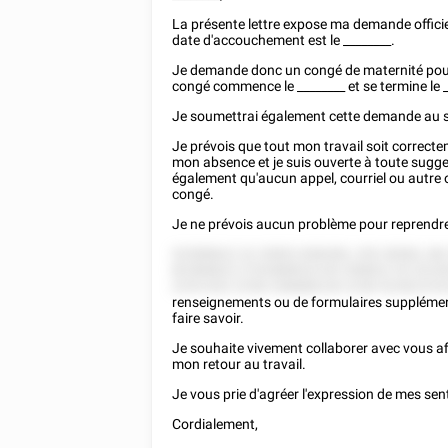
La présente lettre expose ma demande offici
date d'accouchement est le
________
.
Je demande donc un congé de maternité pour
congé commence le
________
et se termine le
Je soumettrai également cette demande au se
Je prévois que tout mon travail soit correct
mon absence et je suis ouverte à toute sugges
également qu'aucun appel, courriel ou autre 
congé.
Je ne prévois aucun problème pour reprendre
52588822 22 25852 858285, 255 28582, 88
82588822 2'252888525 85 558822 55 5225
2255 852 2258 258888228 2258 522822252
renseignements ou de formulaires supplémenta
faire savoir.
Je souhaite vivement collaborer avec vous a
mon retour au travail.
Je vous prie d'agréer l'expression de mes se
Cordialement,