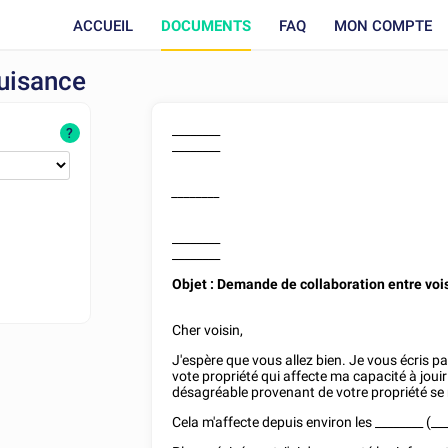
ACCUEIL
DOCUMENTS
FAQ
MON COMPTE
nuisance
________
?
________
________
________
________
Objet : Demande de collaboration entre voi
Cher voisin,
J'espère que vous allez bien. Je vous écris 
vote propriété qui affecte ma capacité à joui
désagréable provenant de votre propriété se
Cela m'affecte depuis environ les ________ (
__