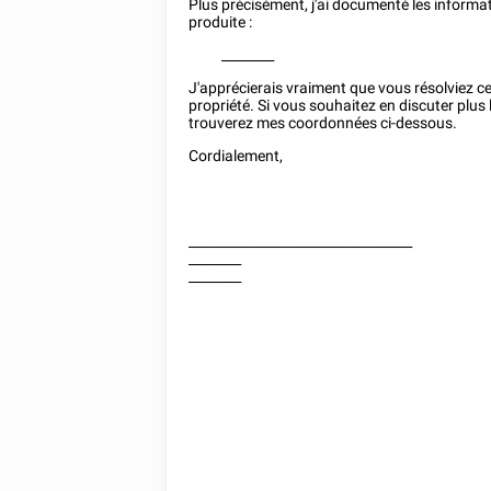
Plus précisément, j'ai documenté les informat
produite :
________
J'apprécierais vraiment que vous résolviez c
propriété. Si vous souhaitez en discuter pl
trouverez mes coordonnées ci-dessous.
Cordialement,
__________________________________
________
________