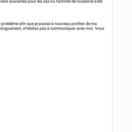
ions suivantes pour les cas où l'activité de nuisance s'est
e problème afin que je puisse à nouveau profiter de ma
us longuement, n'hésitez pas à communiquer avec moi. Vous