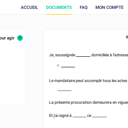
ACCUEIL
DOCUMENTS
FAQ
MON COMPTE
our agir
?
Je, soussignée
________
, domiciliée à l'adress
________
Le mandataire peut accomplir tous les actes q
________
La présente procuration demeurera en vigue
Et j'ai signé à
________
ce
________
,