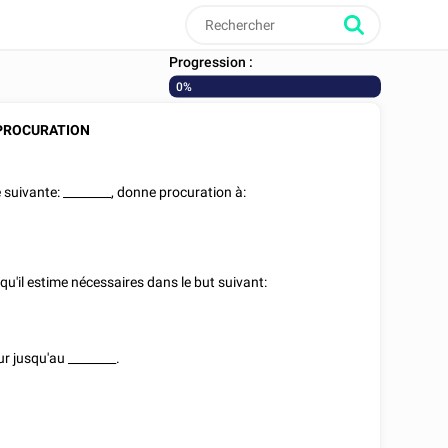
Progression :
0%
PROCURATION
e suivante:
________
, donne procuration à:
u'il estime nécessaires dans le but suivant:
ur jusqu'au
________
.