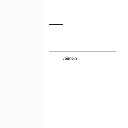
_______________________________________
________
_______________________________________
________
,
témoin