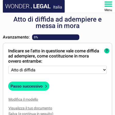
Italia
Menu
Atto di diffida ad adempiere e
HOMEPAGE
messa in mora
DOCUMENTI
Avanzamento:
0%
FAQ
Indicare se l'atto in questione vale come diffida
?
ad adempiere, come costituzione in mora
IL MIO ACCOUNT
ovvero entrambe:
Passo successivo
Modifica il modello
Visualizza il tuo documento