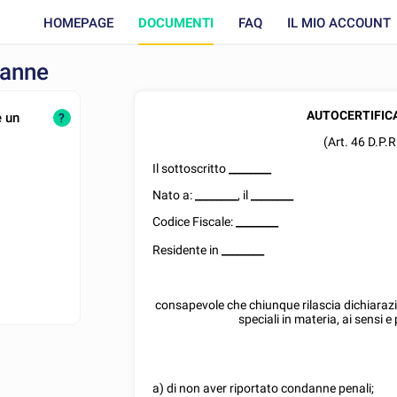
HOMEPAGE
DOCUMENTI
FAQ
IL MIO ACCOUNT
danne
AUTOCERTIFIC
è un
?
(Art. 46 D.P.
Il sottoscritto
________
Nato a:
________
, il
________
Codice Fiscale:
________
Residente in
________
consapevole che chiunque rilascia dichiarazio
speciali in materia, ai sensi e 
a) di non aver riportato condanne penali;