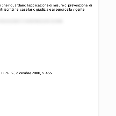
i che riguardano l'applicazione di misure di prevenzione, di
i iscritti nel casellario giudiziale ai sensi della vigente
 8222222822 5 252825822228 222588.
________
37 D.P.R. 28 dicembre 2000, n. 455