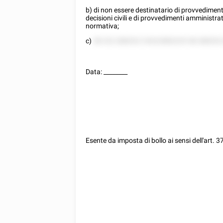
b) di non essere destinatario di provvediment
decisioni civili e di provvedimenti amministratit
normativa;
c)
58 222 288252 5 8222882225 58 288252
Data:
________
Esente da imposta di bollo ai sensi dell'art. 