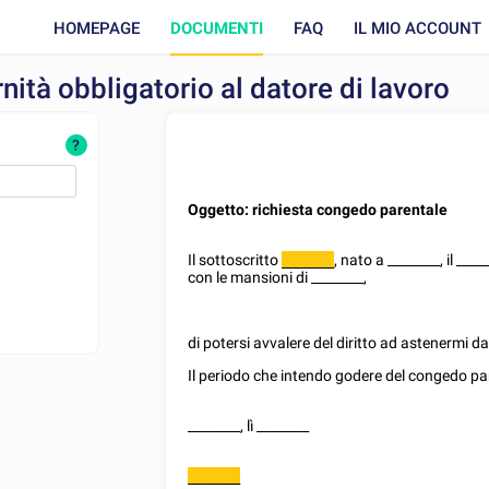
HOMEPAGE
DOCUMENTI
FAQ
IL MIO ACCOUNT
tà obbligatorio al datore di lavoro
?
Oggetto: richiesta congedo parentale
Il sottoscritto
, nato a
________
, il
____
________
con le mansioni di
________
,
di potersi avvalere del diritto ad astenermi dal
Il periodo che intendo godere del congedo pa
________
, lì
________
________