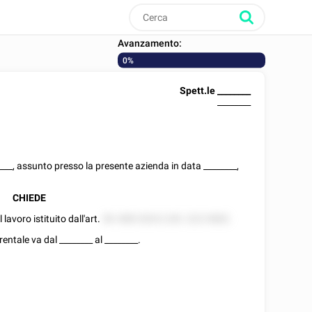
Avanzamento:
0%
Spett.le
________
________
____
, assunto presso la presente azienda in data
________
,
CHIEDE
 lavoro istituito dall'art.
58- 888 528 8.228. 222/5882.
rentale va dal
________
al
________
.