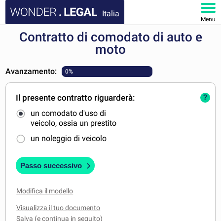
Italia
Menu
Contratto di comodato di auto e
HOMEPAGE
moto
DOCUMENTI
Avanzamento:
0%
FAQ
Il presente contratto riguarderà:
?
un comodato d'uso di
IL MIO ACCOUNT
veicolo, ossia un prestito
un noleggio di veicolo
Passo successivo
Modifica il modello
Visualizza il tuo documento