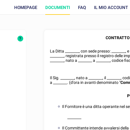
HOMEPAGE
DOCUMENTI
FAQ
IL MIO ACCOUNT
CONTRATTO 
?
o
La Ditta
________
, con sede presso:
________
, 
________
, registrata presso il registro delle im
________
, nato a
________
a
________
, codice fi
Il Sig.
________
, nato a
________
, il
________
, cod
a
________
. (d'ora in avanti denominato "
Comm
P
Il Fornitore è una ditta operante nel se
________
Il Committente intende avvalersi della 