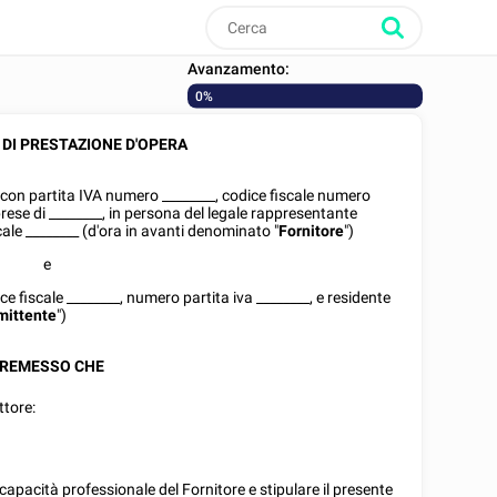
Avanzamento:
0%
DI PRESTAZIONE D'OPERA
e con partita IVA numero
________
, codice fiscale numero
prese di
________
, in persona del legale rappresentante
scale
________
(d'ora in avanti denominato "
Fornitore
")
e
ice fiscale
________
, numero partita iva
________
, e residente
ittente
")
REMESSO CHE
ttore:
capacità professionale del Fornitore e stipulare il presente