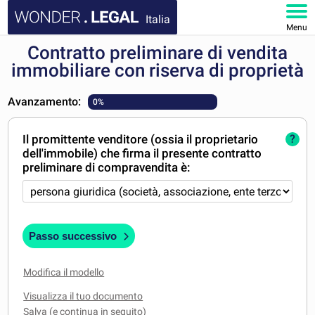
Italia
Menu
Contratto preliminare di vendita
HOMEPAGE
immobiliare con riserva di proprietà
DOCUMENTI
Avanzamento:
0%
FAQ
Il promittente venditore (ossia il proprietario
?
dell'immobile) che firma il presente contratto
IL MIO ACCOUNT
preliminare di compravendita è:
Passo successivo
Modifica il modello
Visualizza il tuo documento