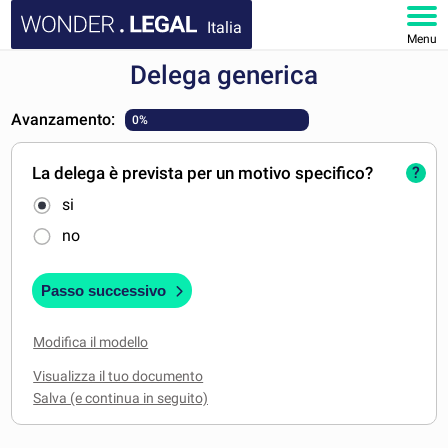
Italia
Menu
Delega generica
HOMEPAGE
Avanzamento:
0%
DOCUMENTI
La delega è prevista per un motivo specifico?
?
FAQ
si
IL MIO ACCOUNT
no
Passo successivo
Modifica il modello
Visualizza il tuo documento