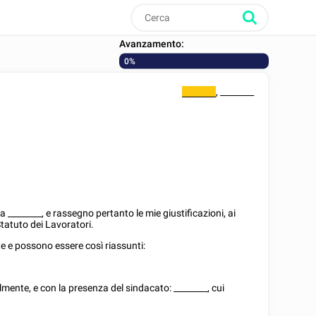
Avanzamento:
0%
,
________
________
ta
________
, e rassegno pertanto le mie giustificazioni, ai
o Statuto dei Lavoratori.
te e possono essere così riassunti:
lmente, e con la presenza del sindacato:
________
, cui