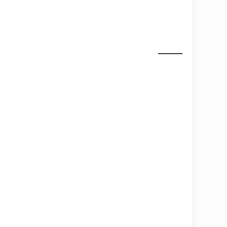
________