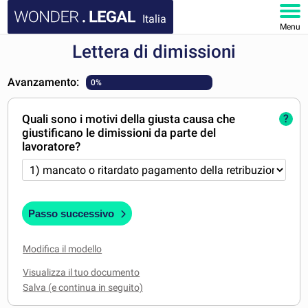
Italia
Menu
Lettera di dimissioni
HOMEPAGE
Avanzamento:
0%
DOCUMENTI
Quali sono i motivi della giusta causa che
?
FAQ
giustificano le dimissioni da parte del
lavoratore?
IL MIO ACCOUNT
Passo successivo
Modifica il modello
Visualizza il tuo documento