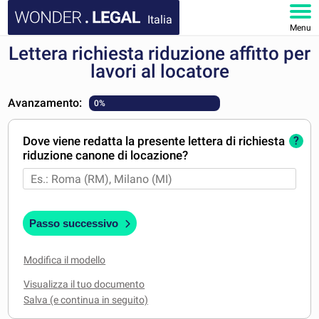
Italia
Menu
Lettera richiesta riduzione affitto per
HOMEPAGE
lavori al locatore
DOCUMENTI
Avanzamento:
0%
FAQ
Dove viene redatta la presente lettera di richiesta
?
riduzione canone di locazione?
IL MIO ACCOUNT
Passo successivo
Modifica il modello
Visualizza il tuo documento