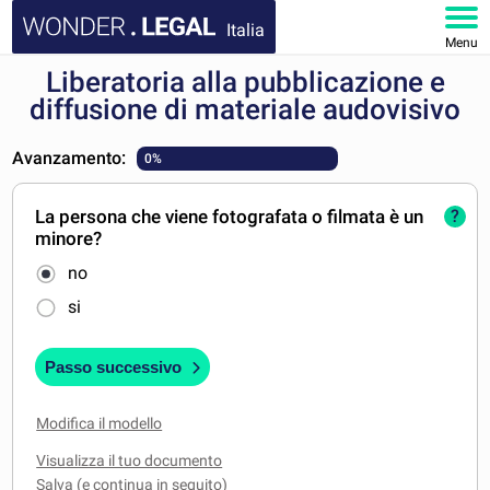
Italia
Menu
Liberatoria alla pubblicazione e
HOMEPAGE
diffusione di materiale audovisivo
DOCUMENTI
Avanzamento:
0%
FAQ
La persona che viene fotografata o filmata è un
?
minore?
IL MIO ACCOUNT
no
si
Passo successivo
Modifica il modello
Visualizza il tuo documento