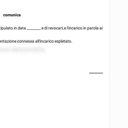
comunica
tipulato in data
________
e di revocarLe l'incarico in parola ai
mentazione connessa all'incarico espletato.
52222 58828228 858528.
________