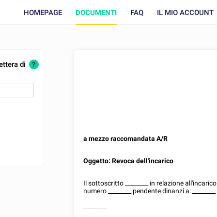
HOMEPAGE
DOCUMENTI
FAQ
IL MIO ACCOUNT
o
ettera di
?
a mezzo raccomandata A/R
Oggetto: Revoca dell'incarico
Il sottoscritto
________
in relazione all'incaric
numero
________
pendente dinanzi a:
________
________