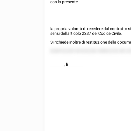
con la presente
la propria volontà di recedere dal contratto s
sensi dell'articolo 2237 del Codice Civile.
Si richiede inoltre di restituzione della docu
8288'522285 58 8252282 588822252 88 22
________
, lì
________