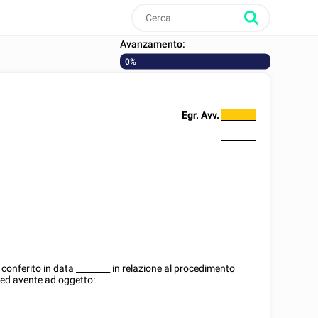
Avanzamento:
0%
Egr. Avv.
________
________
o conferito in data
________
in relazione al procedimento
ed avente ad oggetto: