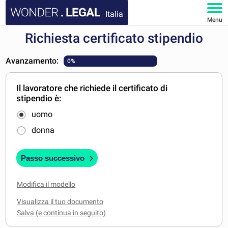
Italia
Menu
Richiesta certificato stipendio
HOMEPAGE
Avanzamento:
0%
DOCUMENTI
Il lavoratore che richiede il certificato di
FAQ
stipendio è:
uomo
IL MIO ACCOUNT
donna
Passo successivo
Modifica il modello
Visualizza il tuo documento